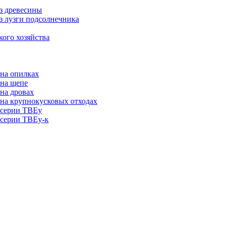
из древесины
из лузги подсолнечника
кого хозяйства
на опилках
 на щепе
на дровах
на крупнокусковых отходах
 серии ТВЕу
 серии ТВЕу-к