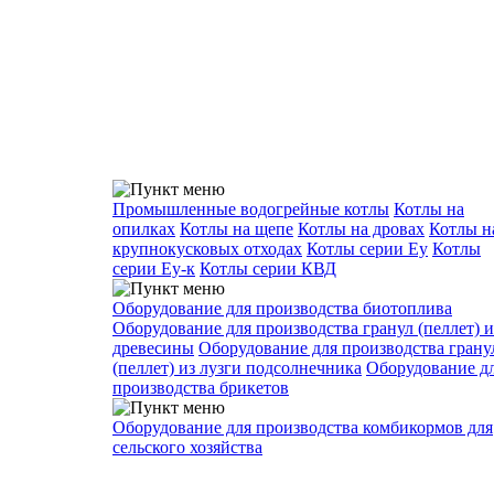
Промышленные водогрейные котлы
Котлы на
опилках
Котлы на щепе
Котлы на дровах
Котлы н
крупнокусковых отходах
Котлы серии Еу
Котлы
серии Еу-к
Котлы серии КВД
Оборудование для производства биотоплива
Оборудование для производства гранул (пеллет) и
древесины
Оборудование для производства грану
(пеллет) из лузги подсолнечника
Оборудование д
производства брикетов
Оборудование для производства комбикормов для
сельского хозяйства