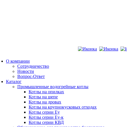
песка на базе твердотопливного теплогенератора ГТД-3,0 прои
les@ekodrev-
r.ru
О компании
Сотрудничество
Новости
Вопрос-Ответ
Каталог
Промышленные водогрейные котлы
Котлы на опилках
Котлы на щепе
Котлы на дровах
Котлы на крупнокусковых отходах
Котлы серии Еу
Котлы серии Еу-к
Котлы серии КВД