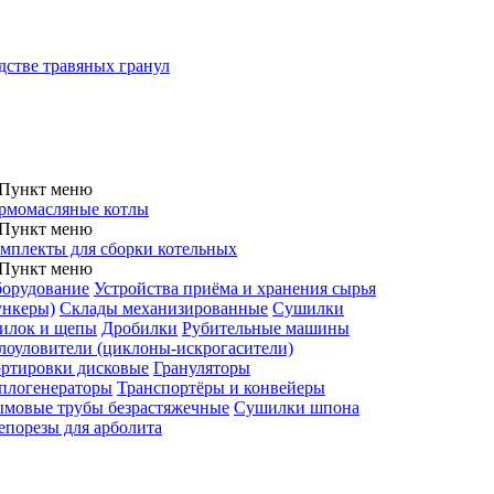
дстве травяных гранул
рмомасляные котлы
мплекты для сборки котельных
орудование
Устройства приёма и хранения сырья
ункеры)
Склады механизированные
Сушилки
илок и щепы
Дробилки
Рубительные машины
лоуловители (циклоны-искрогасители)
ртировки дисковые
Грануляторы
плогенераторы
Транспортёры и конвейеры
мовые трубы безрастяжечные
Сушилки шпона
порезы для арболита