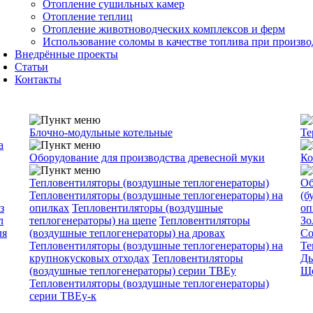
Отопление сушильных камер
Отопление теплиц
Отопление животноводческих комплексов и ферм
Использование соломы в качестве топлива при произво
Внедрённые проекты
Статьи
Контакты
Блочно-модульные котельные
Те
а
Оборудование для производства древесной муки
Ко
Тепловентиляторы (воздушные теплогенераторы)
Об
Тепловентиляторы (воздушные теплогенераторы) на
(б
з
опилках
Тепловентиляторы (воздушные
оп
л
теплогенераторы) на щепе
Тепловентиляторы
Зо
ля
(воздушные теплогенераторы) на дровах
Со
Тепловентиляторы (воздушные теплогенераторы) на
Те
крупнокусковых отходах
Тепловентиляторы
Ды
(воздушные теплогенераторы) серии ТВЕу
Ще
Тепловентиляторы (воздушные теплогенераторы)
серии ТВЕу-к