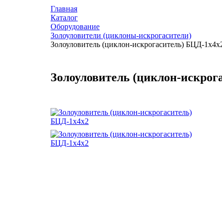
Главная
Каталог
Оборудование
Золоуловители (циклоны-искрогасители)
Золоуловитель (циклон-искрогаситель) БЦД-1х4х
Золоуловитель (циклон-искрог