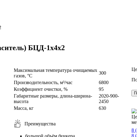
2
аситель) БЦД-1х4х2
Це
Максимальная температура очищаемых
300
газов, °С
По
Производительность, м³/час
6800
Коэффициент очистки, %
95
П
Габаритные размеры, длина-ширина-
2020-900-
высота
2450
Масса, кг
630
Це
ме
Преимущества
8 
8 
большой объём бункера