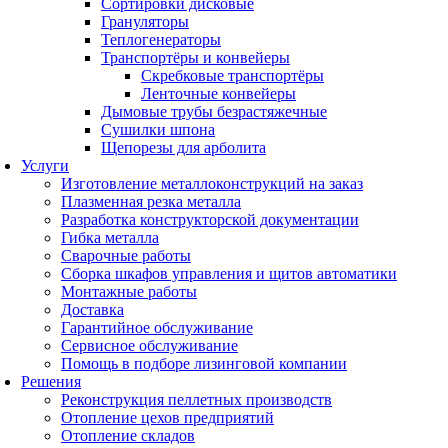
Сортировки дисковые
Грануляторы
Теплогенераторы
Транспортёры и конвейеры
Скребковые транспортёры
Ленточные конвейеры
Дымовые трубы безрастяжечные
Сушилки шпона
Щепорезы для арболита
Услуги
Изготовление металлоконструкций на заказ
Плазменная резка металла
Разработка конструкторской документации
Гибка металла
Сварочные работы
Сборка шкафов управления и щитов автоматики
Монтажные работы
Доставка
Гарантийное обслуживание
Сервисное обслуживание
Помощь в подборе лизинговой компании
Решения
Реконструкция пеллетных производств
Отопление цехов предприятий
Отопление складов