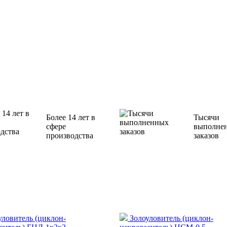
ов «Экодрев-Тверь»,
Более 14 лет в
Тысячи
сфере
выполне
производства
заказов
уловитель (циклон-
Золоуловитель (циклон-