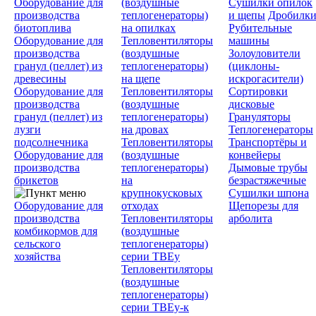
Оборудование для
(воздушные
Сушилки опилок
производства
теплогенераторы)
и щепы
Дробилк
биотоплива
на опилках
Рубительные
Оборудование для
Тепловентиляторы
машины
производства
(воздушные
Золоуловители
гранул (пеллет) из
теплогенераторы)
(циклоны-
древесины
на щепе
искрогасители)
Оборудование для
Тепловентиляторы
Сортировки
производства
(воздушные
дисковые
гранул (пеллет) из
теплогенераторы)
Грануляторы
лузги
на дровах
Теплогенераторы
подсолнечника
Тепловентиляторы
Транспортёры и
Оборудование для
(воздушные
конвейеры
производства
теплогенераторы)
Дымовые трубы
брикетов
на
безрастяжечные
крупнокусковых
Сушилки шпона
Оборудование для
отходах
Щепорезы для
производства
Тепловентиляторы
арболита
комбикормов для
(воздушные
сельского
теплогенераторы)
хозяйства
серии ТВЕу
Тепловентиляторы
(воздушные
теплогенераторы)
серии ТВЕу-к