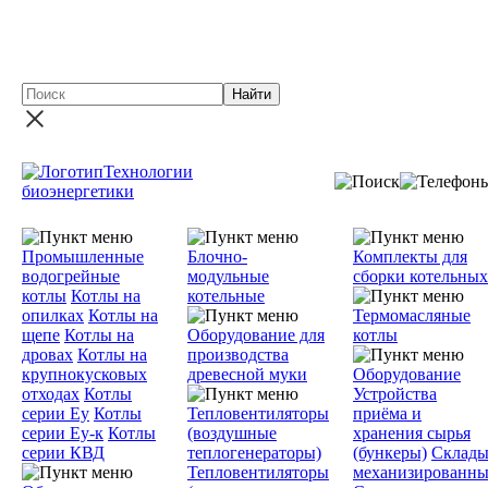
Новинка - Участок сушки песка на базе твердотопливного
теплогенератора ГТД-3,0 производительностью до 15 т./ча
Технологии
биоэнергетики
Промышленные
Блочно-
Комплекты для
водогрейные
модульные
сборки котельных
котлы
Котлы на
котельные
опилках
Котлы на
Термомасляные
щепе
Котлы на
Оборудование для
котлы
дровах
Котлы на
производства
крупнокусковых
древесной муки
Оборудование
отходах
Котлы
Устройства
серии Еу
Котлы
Тепловентиляторы
приёма и
серии Еу-к
Котлы
(воздушные
хранения сырья
серии КВД
теплогенераторы)
(бункеры)
Склад
Тепловентиляторы
механизированны