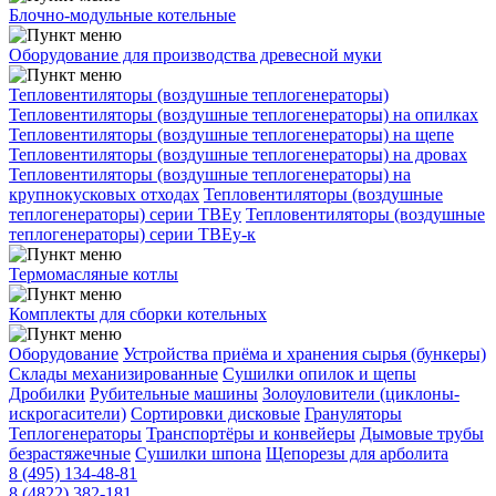
Блочно-модульные котельные
Оборудование для производства древесной муки
Тепловентиляторы (воздушные теплогенераторы)
Тепловентиляторы (воздушные теплогенераторы) на опилках
Тепловентиляторы (воздушные теплогенераторы) на щепе
Тепловентиляторы (воздушные теплогенераторы) на дровах
Тепловентиляторы (воздушные теплогенераторы) на
крупнокусковых отходах
Тепловентиляторы (воздушные
теплогенераторы) серии ТВЕу
Тепловентиляторы (воздушные
теплогенераторы) серии ТВЕу-к
Термомасляные котлы
Комплекты для сборки котельных
Оборудование
Устройства приёма и хранения сырья (бункеры)
Склады механизированные
Сушилки опилок и щепы
Дробилки
Рубительные машины
Золоуловители (циклоны-
искрогасители)
Сортировки дисковые
Грануляторы
Теплогенераторы
Транспортёры и конвейеры
Дымовые трубы
безрастяжечные
Сушилки шпона
Щепорезы для арболита
8 (495) 134-48-81
8 (4822) 382-181