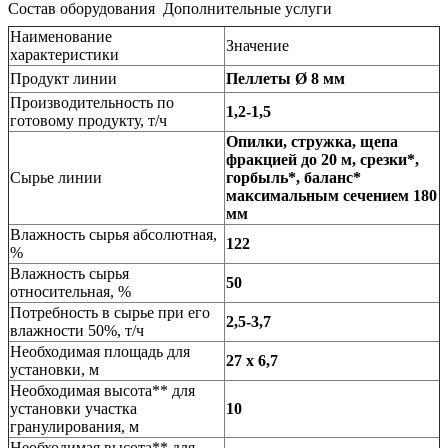
Состав оборудования
Дополнительные услуги
Наименование
Значение
характеристики
Продукт линии
Пеллеты Ø 8 мм
Производительность по
1,2-1,5
готовому продукту, т/ч
Опилки, стружка, щепа
фракцией до 20 м, срезки*,
Сырье линии
горбыль*, баланс*
максимальным сечением 180
мм
Влажность сырья абсолютная,
122
%
Влажность сырья
50
относительная, %
Потребность в сырье при его
2,5-3,7
влажности 50%, т/ч
Необходимая площадь для
27 х 6,7
установки, м
Необходимая высота** для
установки участка
10
гранулирования, м
Необходимая высота** для