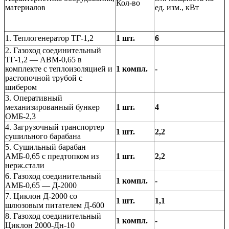
Кол-во
материалов
ед. изм., кВт
1. Теплогенератор ТГ-1,2
1 шт.
6
2. Газоход соединительный
ТГ-1,2 — АВМ-0,65 в
комплекте с теплоизоляцией и
1 компл.
-
растопочной трубой с
шибером
3. Оперативный
механизированный бункер
1 шт.
4
ОМБ-2,3
4. Загрузочный транспортер
1 шт.
2,2
сушильного барабана
5. Сушильный барабан
АМБ-0,65 с предтопком из
1 шт.
2,2
нерж.стали
6. Газоход соединительный
1 компл.
-
АМБ-0,65 — Д-2000
7. Циклон Д-2000 со
1 шт.
1,1
шлюзовым питателем Д-600
8. Газоход соединительный
1 компл.
-
Циклон 2000-Дн-10