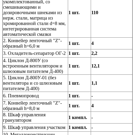
укомплектованный, со
смешивающими и
дозировочными шнеками из
1 шт.
110
нерж. стали, матрица из
хромированной стали d=8 мм,
интегрированная система
автоматической смазки
2. Конвейер ленточный "Z"-
1 шт.
4
образный h=6,0 м
3. Охладитель-сепаратор ОГ-2
1 шт.
2,2
4. Циклон Д-800У (со
встроенным вентилятором и
1 шт.
12,1
шлюзовым питателем Д-400)
5. Циклон Д-800У-01 (без
вентилятора и со шлюзовым
1 шт.
1,1
питателем Д-400)
6. Пневмопровод
1 шт.
-
7. Конвейер ленточный "Z"-
1 шт.
4
образный h=8,0 м
8. Шкаф управления
1 компл.
-
гранулятором
9. Шкаф управления участком
1 компл.
-
10. Металлоконструкции