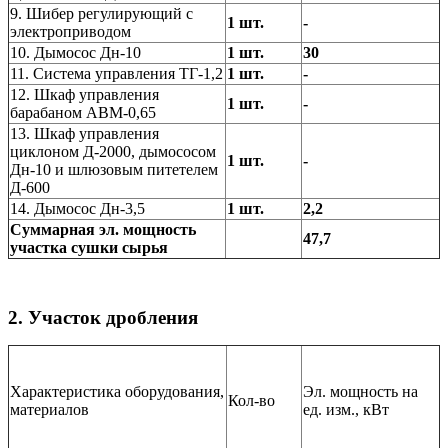
9. Шибер регулирующий с
1 шт.
-
электроприводом
10. Дымосос Дн-10
1 шт.
30
11. Система управления ТГ-1,2
1 шт.
-
12. Шкаф управления
1 шт.
-
барабаном АВМ-0,65
13. Шкаф управления
циклоном Д-2000, дымососом
1 шт.
-
Дн-10 и шлюзовым питетелем
Д-600
14. Дымосос Дн-3,5
1 шт.
2,2
Суммарная эл. мощность
47,7
участка сушки сырья
2. Участок дробления
Характеристика оборудования,
Эл. мощность на
Кол-во
материалов
ед. изм., кВт