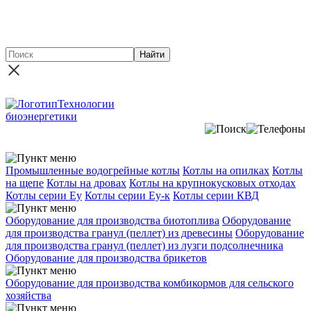
Новинка - Участок сушки песка на базе твердотопливного
теплогенератора ГТД-3,0 производительностью до 15 т./час
Технологии
биоэнергетики
Промышленные водогрейные котлы
Котлы на опилках
Котлы
на щепе
Котлы на дровах
Котлы на крупнокусковых отходах
Котлы серии Еу
Котлы серии Еу-к
Котлы серии КВД
Оборудование для производства биотоплива
Оборудование
для производства гранул (пеллет) из древесины
Оборудование
для производства гранул (пеллет) из лузги подсолнечника
Оборудование для производства брикетов
Оборудование для производства комбикормов для сельского
хозяйства