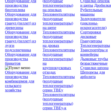
Оборудование для
(воздушные
Сушилки опилок
производства
теплогенераторы)
и щепы
Дробилк
биотоплива
на опилках
Рубительные
Оборудование для
Тепловентиляторы
машины
производства
(воздушные
Золоуловители
гранул (пеллет) из
теплогенераторы)
(циклоны-
древесины
на щепе
искрогасители)
Оборудование для
Тепловентиляторы
Сортировки
производства
(воздушные
дисковые
гранул (пеллет) из
теплогенераторы)
Грануляторы
лузги
на дровах
Теплогенераторы
подсолнечника
Тепловентиляторы
Транспортёры и
Оборудование для
(воздушные
конвейеры
производства
теплогенераторы)
Дымовые трубы
брикетов
на
безрастяжечные
крупнокусковых
Сушилки шпона
Оборудование для
отходах
Щепорезы для
производства
Тепловентиляторы
арболита
комбикормов для
(воздушные
сельского
теплогенераторы)
хозяйства
серии ТВЕу
Тепловентиляторы
(воздушные
теплогенераторы)
серии ТВЕу-к