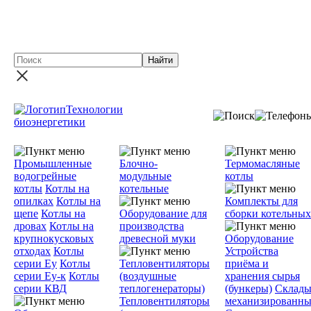
Новинка - Участок сушки песка на базе твердотопливного
теплогенератора ГТД-3,0 производительностью до 15 т./ча
Технологии
биоэнергетики
Промышленные
Блочно-
Термомасляные
водогрейные
модульные
котлы
котлы
Котлы на
котельные
опилках
Котлы на
Комплекты для
щепе
Котлы на
Оборудование для
сборки котельных
дровах
Котлы на
производства
крупнокусковых
древесной муки
Оборудование
отходах
Котлы
Устройства
серии Еу
Котлы
Тепловентиляторы
приёма и
серии Еу-к
Котлы
(воздушные
хранения сырья
серии КВД
теплогенераторы)
(бункеры)
Склад
Тепловентиляторы
механизированны