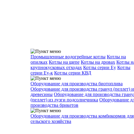
Промышленные водогрейные котлы
Котлы на
опилках
Котлы на щепе
Котлы на дровах
Котлы н
крупнокусковых отходах
Котлы серии Еу
Котлы
серии Еу-к
Котлы серии КВД
Оборудование для производства биотоплива
Оборудование для производства гранул (пеллет) и
древесины
Оборудование для производства грану
(пеллет) из лузги подсолнечника
Оборудование д
производства брикетов
Оборудование для производства комбикормов для
сельского хозяйства