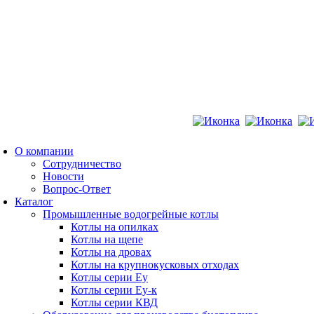
песка на базе твердотопливного теплогенератора ГТД-3,0 прои
les@ekodrev-
r.ru
О компании
Сотрудничество
Новости
Вопрос-Ответ
Каталог
Промышленные водогрейные котлы
Котлы на опилках
Котлы на щепе
Котлы на дровах
Котлы на крупнокусковых отходах
Котлы серии Еу
Котлы серии Еу-к
Котлы серии КВД