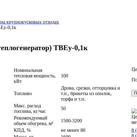
 на крупнокусковых отходах
Еу-0,1к
еплогенератор) ТВЕу-0,1к
Це
Номинальная
тепловая мощность,
100
По
кВт
Дрова, срезки, отторцовка и
Топливо
т.п., брикеты из опилок,
П
торфа и т.п.
Макс. расход
50
топлива, кг/час
Це
Рекомендуемый
1500-3200
ме
объем обогрева, м³
КПД, %
не менее 80
8 
8 
Масса, кг
1600