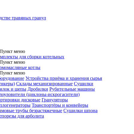
дстве травяных гранул
мплекты для сборки котельных
рмомасляные котлы
орудование
Устройства приёма и хранения сырья
ункеры)
Склады механизированные
Сушилки
илок и щепы
Дробилки
Рубительные машины
лоуловители (циклоны-искрогасители)
ртировки дисковые
Грануляторы
плогенераторы
Транспортёры и конвейеры
мовые трубы безрастяжечные
Сушилки шпона
порезы для арболита