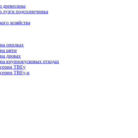
из древесины
из лузги подсолнечника
кого хозяйства
на опилках
 на щепе
на дровах
на крупнокусковых отходах
 серии ТВЕу
 серии ТВЕу-к