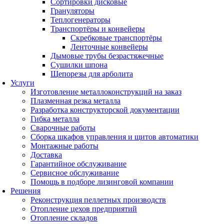
Сортировки дисковые
Грануляторы
Теплогенераторы
Транспортёры и конвейеры
Скребковые транспортёры
Ленточные конвейеры
Дымовые трубы безрастяжечные
Сушилки шпона
Щепорезы для арболита
Услуги
Изготовление металлоконструкций на заказ
Плазменная резка металла
Разработка конструкторской документации
Гибка металла
Сварочные работы
Сборка шкафов управления и щитов автоматики
Монтажные работы
Доставка
Гарантийное обслуживание
Сервисное обслуживание
Помощь в подборе лизинговой компании
Решения
Реконструкция пеллетных производств
Отопление цехов предприятий
Отопление складов