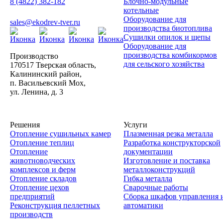
8 (4822) 382-182
Блочно-модульные
котельные
Оборудование для
sales@ekodrev-tver.ru
производства биотоплива
Сушилки опилок и щепы
Оборудование для
производства комбикормов
Производство
для сельского хозяйства
170517 Тверская область,
Калининский район,
п. Васильевский Мох,
ул. Ленина, д. 3
Решения
Услуги
Отопление сушильных камер
Плазменная резка металла
Отопление теплиц
Разработка конструкторской
Отопление
документации
животноводческих
Изготовление и поставка
комплексов и ферм
металлоконструкций
Отопление складов
Гибка металла
Отопление цехов
Сварочные работы
предприятий
Сборка шкафов управления 
Реконструкция пеллетных
автоматики
производств