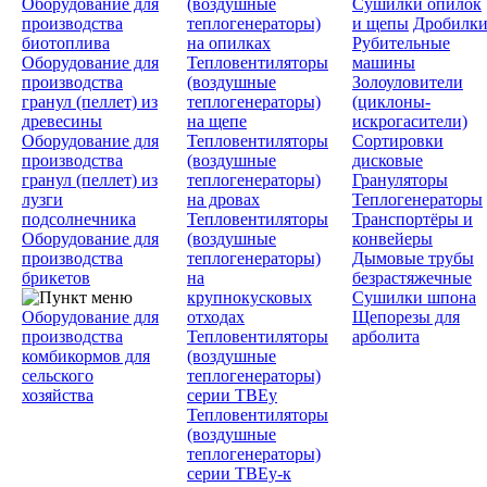
Оборудование для
(воздушные
Сушилки опилок
производства
теплогенераторы)
и щепы
Дробилк
биотоплива
на опилках
Рубительные
Оборудование для
Тепловентиляторы
машины
производства
(воздушные
Золоуловители
гранул (пеллет) из
теплогенераторы)
(циклоны-
древесины
на щепе
искрогасители)
Оборудование для
Тепловентиляторы
Сортировки
производства
(воздушные
дисковые
гранул (пеллет) из
теплогенераторы)
Грануляторы
лузги
на дровах
Теплогенераторы
подсолнечника
Тепловентиляторы
Транспортёры и
Оборудование для
(воздушные
конвейеры
производства
теплогенераторы)
Дымовые трубы
брикетов
на
безрастяжечные
крупнокусковых
Сушилки шпона
Оборудование для
отходах
Щепорезы для
производства
Тепловентиляторы
арболита
комбикормов для
(воздушные
сельского
теплогенераторы)
хозяйства
серии ТВЕу
Тепловентиляторы
(воздушные
теплогенераторы)
серии ТВЕу-к