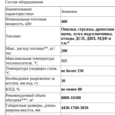
Состав оборудования
Наименование
Значение
характеристики
Номинальная тепловая
400
мощность, кВт
Опилки, стружка, древесная
щепа, лузга подсолнечника,
Топливо
отходы ДСП, ДВП, МДФ и
т.п.*
Макс. расход топлива**, кг/
200
час
Максимальная температура
115
теплоносителя, °C
Температура уходящих газов,
не более 250
°C
Необходимое разрежение за
30
котлом, мм вод. ст.
КПД, %
не менее 80
Рекомендуемый объем
8800-16500
обогрева***, м³
Габаритные размеры, длина-
4430-1760-3850
ширина-высота, мм