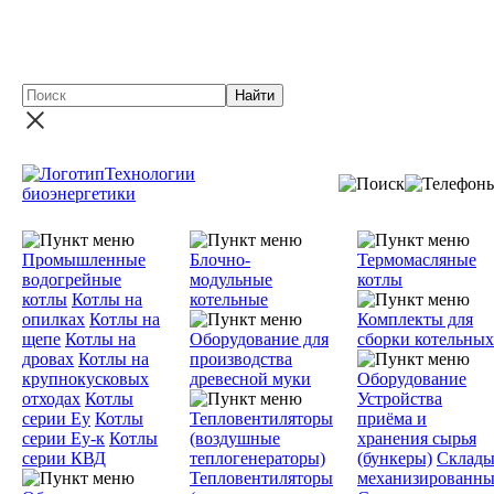
Новинка - Участок сушки песка на базе твердотопливного
теплогенератора ГТД-3,0 производительностью до 15 т./ча
Технологии
биоэнергетики
Промышленные
Блочно-
Термомасляные
водогрейные
модульные
котлы
котлы
Котлы на
котельные
опилках
Котлы на
Комплекты для
щепе
Котлы на
Оборудование для
сборки котельных
дровах
Котлы на
производства
крупнокусковых
древесной муки
Оборудование
отходах
Котлы
Устройства
серии Еу
Котлы
Тепловентиляторы
приёма и
серии Еу-к
Котлы
(воздушные
хранения сырья
серии КВД
теплогенераторы)
(бункеры)
Склад
Тепловентиляторы
механизированны