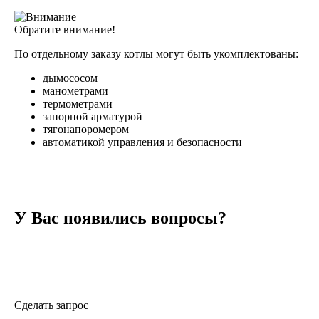
Обратите внимание!
По отдельному заказу котлы могут быть укомплектованы:
дымососом
манометрами
термометрами
запорной арматурой
тягонапоромером
автоматикой управления и безопасности
У Вас появились вопросы?
Уточните необходимую информацию у специалистов
«Экодрев-Тверь», заполнив форму обратной связи
Сделать запрос