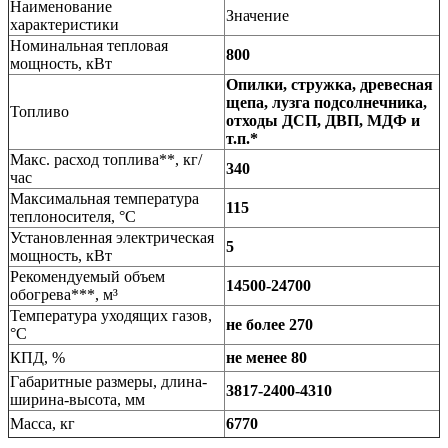
Наименование
Значение
характеристики
Номинальная тепловая
800
мощность, кВт
Опилки, стружка, древесная
щепа, лузга подсолнечника,
Топливо
отходы ДСП, ДВП, МДФ и
т.п.*
Макс. расход топлива**, кг/
340
час
Максимальная температура
115
теплоносителя, °C
Установленная электрическая
5
мощность, кВт
Рекомендуемый объем
14500-24700
обогрева***, м³
Температура уходящих газов,
не более 270
°C
КПД, %
не менее 80
Габаритные размеры, длина-
3817-2400-4310
ширина-высота, мм
Масса, кг
6770