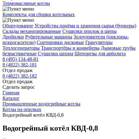
Термомасляные котлы
Комплекты для сборки котельных
Оборудование
Устройства приёма и хранения сырья (бункеры)
Склады механизированные
Сушилки опилок и щепы
Дробилки
Рубительные машины
Золоуловители (циклоны-
искрогасители)
Сортировки дисковые
Грануляторы
Теплогенераторы
Транспортёры и конвейеры
Дымовые трубы
безрастяжечные
Сушилки шпона
Щепорезы для арболита
8 (495) 134-48-81
8 (4822) 382-181
Отдел продаж
8 (4822) 382-182
Отдел продаж
Сделать запрос
Главная
Каталог
Промышленные водогрейные котлы
Котлы на опилках
Водогрейный котёл КВД-0,8
Водогрейный котёл КВД-0,8