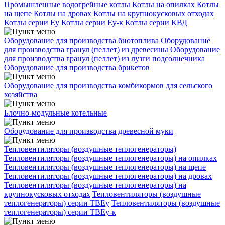
Промышленные водогрейные котлы
Котлы на опилках
Котлы
на щепе
Котлы на дровах
Котлы на крупнокусковых отходах
Котлы серии Еу
Котлы серии Еу-к
Котлы серии КВД
Оборудование для производства биотоплива
Оборудование
для производства гранул (пеллет) из древесины
Оборудование
для производства гранул (пеллет) из лузги подсолнечника
Оборудование для производства брикетов
Оборудование для производства комбикормов для сельского
хозяйства
Блочно-модульные котельные
Оборудование для производства древесной муки
Тепловентиляторы (воздушные теплогенераторы)
Тепловентиляторы (воздушные теплогенераторы) на опилках
Тепловентиляторы (воздушные теплогенераторы) на щепе
Тепловентиляторы (воздушные теплогенераторы) на дровах
Тепловентиляторы (воздушные теплогенераторы) на
крупнокусковых отходах
Тепловентиляторы (воздушные
теплогенераторы) серии ТВЕу
Тепловентиляторы (воздушные
теплогенераторы) серии ТВЕу-к