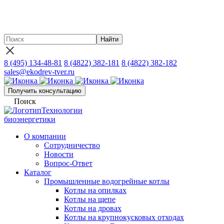
Новинка - Участок сушки песка на базе твердотопливного
теплогенератора ГТД-3,0 производительностью до 15 т./час
8 (495) 134-48-81
8 (4822) 382-181
8 (4822) 382-182
sales@ekodrev-tver.ru
Получить консультацию
Поиск
Технологии
биоэнергетики
О компании
Сотрудничество
Новости
Вопрос-Ответ
Каталог
Промышленные водогрейные котлы
Котлы на опилках
Котлы на щепе
Котлы на дровах
Котлы на крупнокусковых отходах