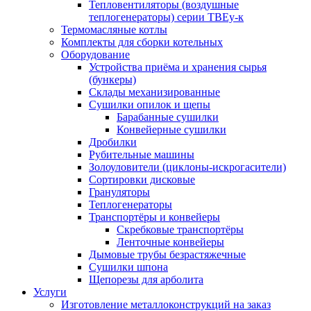
Тепловентиляторы (воздушные
теплогенераторы) серии ТВЕу-к
Термомасляные котлы
Комплекты для сборки котельных
Оборудование
Устройства приёма и хранения сырья
(бункеры)
Склады механизированные
Сушилки опилок и щепы
Барабанные сушилки
Конвейерные сушилки
Дробилки
Рубительные машины
Золоуловители (циклоны-искрогасители)
Сортировки дисковые
Грануляторы
Теплогенераторы
Транспортёры и конвейеры
Скребковые транспортёры
Ленточные конвейеры
Дымовые трубы безрастяжечные
Сушилки шпона
Щепорезы для арболита
Услуги
Изготовление металлоконструкций на заказ