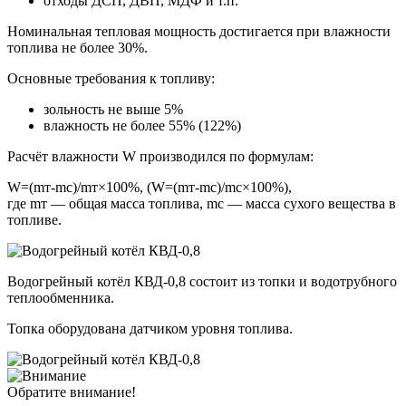
отходы ДСП, ДВП, МДФ и т.п.
Номинальная тепловая мощность достигается при влажности
топлива не более 30%.
Основные требования к топливу:
зольность не выше 5%
влажность не более 55% (122%)
Расчёт влажности W производился по формулам:
W=(mт-mс)/mт×100%, (W=(mт-mс)/mс×100%),
где mт — общая масса топлива, mс — масса сухого вещества в
топливе.
Водогрейный котёл КВД-0,8 состоит из топки и водотрубного
теплообменника.
Топка оборудована датчиком уровня топлива.
Обратите внимание!