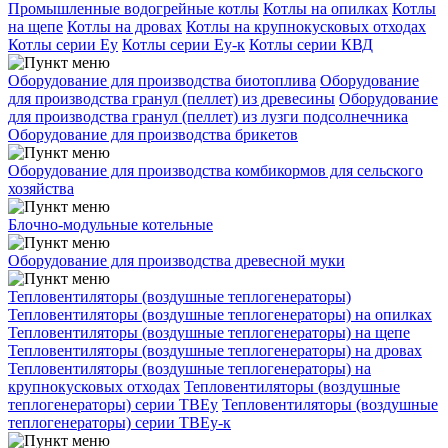
Промышленные водогрейные котлы
Котлы на опилках
Котлы
на щепе
Котлы на дровах
Котлы на крупнокусковых отходах
Котлы серии Еу
Котлы серии Еу-к
Котлы серии КВД
Оборудование для производства биотоплива
Оборудование
для производства гранул (пеллет) из древесины
Оборудование
для производства гранул (пеллет) из лузги подсолнечника
Оборудование для производства брикетов
Оборудование для производства комбикормов для сельского
хозяйства
Блочно-модульные котельные
Оборудование для производства древесной муки
Тепловентиляторы (воздушные теплогенераторы)
Тепловентиляторы (воздушные теплогенераторы) на опилках
Тепловентиляторы (воздушные теплогенераторы) на щепе
Тепловентиляторы (воздушные теплогенераторы) на дровах
Тепловентиляторы (воздушные теплогенераторы) на
крупнокусковых отходах
Тепловентиляторы (воздушные
теплогенераторы) серии ТВЕу
Тепловентиляторы (воздушные
теплогенераторы) серии ТВЕу-к