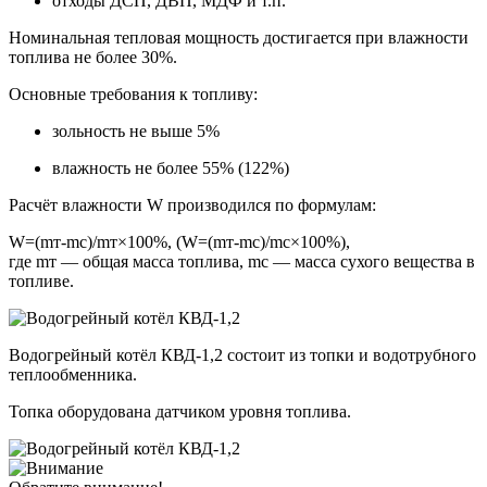
отходы ДСП, ДВП, МДФ и т.п.
Номинальная тепловая мощность достигается при влажности
топлива не более 30%.
Основные требования к топливу:
зольность не выше 5%
влажность не более 55% (122%)
Расчёт влажности W производился по формулам:
W=(mт-mс)/mт×100%, (W=(mт-mс)/mс×100%),
где mт — общая масса топлива, mс — масса сухого вещества в
топливе.
Водогрейный котёл КВД-1,2 состоит из топки и водотрубного
теплообменника.
Топка оборудована датчиком уровня топлива.