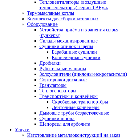
Тепловентиляторы (воздушные
теплогенераторы) серии ТВЕу-к
Термомасляные котлы
Комплекты для сборки котельных
Оборудование
Устройства приёма и хранения сырья
(бункеры)
Склады механизированные
Сушилки опилок и щепы
Барабанные сушилки
Конвейерные сушилки
Дробилки
Рубительные машины
Золоуловители (циклоны-искрогасители)
Сортировки дисковые
Грануляторы
Теплогенераторы
Транспортёры и конвейеры
Скребковые транспортёры
Ленточные конвейеры
Дымовые трубы безрастяжечные
Сушилки шпона
Щепорезы для арболита
Услуги
Изготовление металлоконструкций на заказ