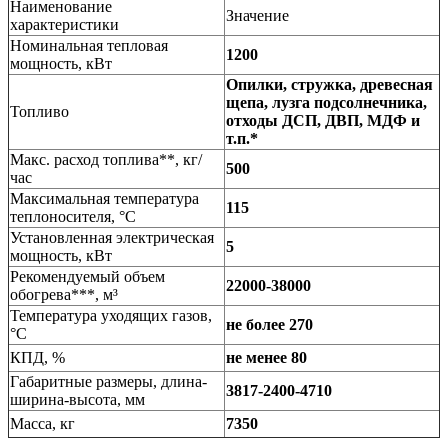
Наименование
Значение
характеристики
Номинальная тепловая
1200
мощность, кВт
Опилки, стружка, древесная
щепа, лузга подсолнечника,
Топливо
отходы ДСП, ДВП, МДФ и
т.п.*
Макс. расход топлива**, кг/
500
час
Максимальная температура
115
теплоносителя, °C
Установленная электрическая
5
мощность, кВт
Рекомендуемый объем
22000-38000
обогрева***, м³
Температура уходящих газов,
не более 270
°C
КПД, %
не менее 80
Габаритные размеры, длина-
3817-2400-4710
ширина-высота, мм
Масса, кг
7350