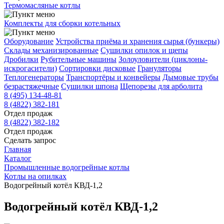
Термомасляные котлы
Комплекты для сборки котельных
Оборудование
Устройства приёма и хранения сырья (бункеры)
Склады механизированные
Сушилки опилок и щепы
Дробилки
Рубительные машины
Золоуловители (циклоны-
искрогасители)
Сортировки дисковые
Грануляторы
Теплогенераторы
Транспортёры и конвейеры
Дымовые трубы
безрастяжечные
Сушилки шпона
Щепорезы для арболита
8 (495) 134-48-81
8 (4822) 382-181
Отдел продаж
8 (4822) 382-182
Отдел продаж
Сделать запрос
Главная
Каталог
Промышленные водогрейные котлы
Котлы на опилках
Водогрейный котёл КВД-1,2
Водогрейный котёл КВД-1,2