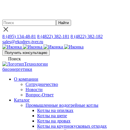
Новинка - Участок сушки песка на базе твердотопливного
теплогенератора ГТД-3,0 производительностью до 15 т./час
8 (495) 134-48-81
8 (4822) 382-181
8 (4822) 382-182
sales@ekodrev-tver.ru
Получить консультацию
Поиск
Технологии
биоэнергетики
О компании
Сотрудничество
Новости
Вопрос-Ответ
Каталог
Промышленные водогрейные котлы
Котлы на опилках
Котлы на щепе
Котлы на дровах
Котлы на крупнокусковых отходах